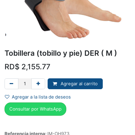
Tobillera (tobillo y pie) DER ( M )
RD$
2,155.77
Agregar al carrito
Agregar a la lista de deseos
Consultar por Whats
App
Referencia interna:
IM-OH973