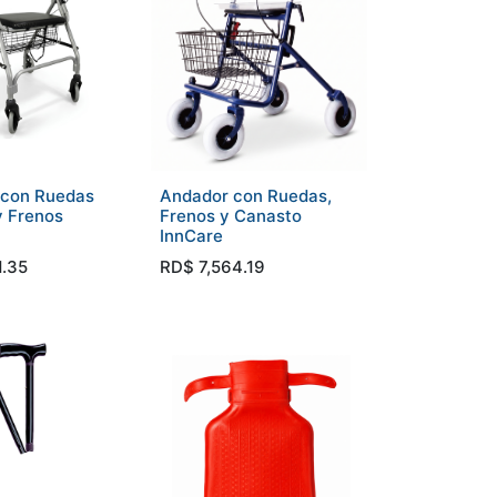
 con Ruedas
Andador con Ruedas,
y Frenos
Frenos y Canasto
InnCare
1.35
RD$
7,564.19