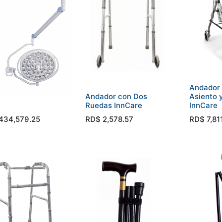
Andador
Andador con Dos
Asiento 
Ruedas InnCare
InnCare
434,579.25
RD$
2,578.57
RD$
7,81