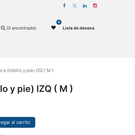
0
(0 encontrado)
Lista de deseos
era (tobillo y pie) IZQ ( M )
lo y pie) IZQ ( M )
egar al carrito