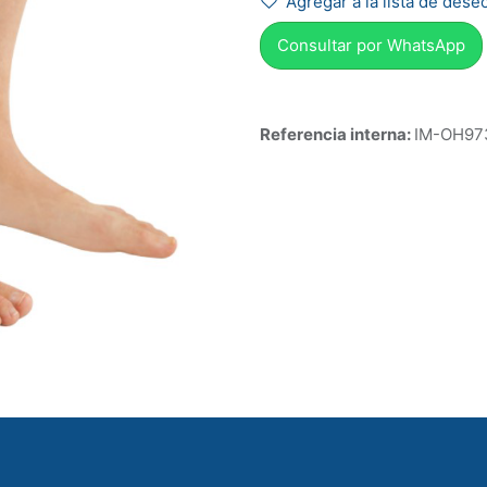
Agregar a la lista de dese
Consultar por Whats
App
Referencia interna:
IM-OH97