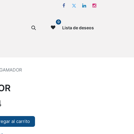
0
Lista de deseos
GAMADOR
OR
4
egar al carrito