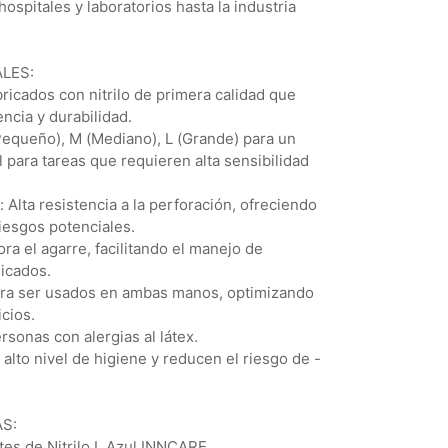
ospitales y laboratorios hasta la industria
LES:
bricados con nitrilo de primera calidad que
ncia y durabilidad.
Pequeño), M (Mediano), L (Grande) para un
 para tareas que requieren alta sensibilidad
: Alta resistencia a la perforación, ofreciendo
riesgos potenciales.
ra el agarre, facilitando el manejo de
licados.
ara ser usados en ambas manos, optimizando
cios.
rsonas con alergias al látex.
alto nivel de higiene y reducen el riesgo de -
S:
es de Nitrilo L Azul INNCARE