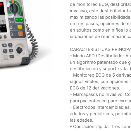
de monitoreo ECG, desfibrila
invasivo, este desfibrilador fa
maximizando las posibilidade
en tres pasos, opciones de mo
en adultos como en niños lo 
situaciones de reanimación c
CARACTERÍSTICAS PRINCIPA
- Modo AED (Desfibrilador Au
un algoritmo patentado que g
desfibrilación y soporte vital 
- Monitoreo ECG de 5 derivac
signos vitales, con opciones
ECG de 12 derivaciones.
- Marcapasos no invasivo: Co
para pacientes en paro cardía
- Electrodos intercambiables:
adultos y pediátricos, permit
las edades.
- Operación rápida: Tres senci