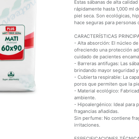
Estas sábanas de alta calida
rápidamente hasta 1,000 ml d
piel seca. Son ecológicas, hi
hace seguras para personas c
CARACTERÍSTICAS PRINCIPA
- Alta absorción: El núcleo de
ofreciendo una protección ad
cuidado de pacientes encam
- Barreras antifugas: Las sáb
brindando mayor seguridad y 
- Cubierta respirable: La cap
poros que permiten que la pi
- Material ecológico: Fabric
ambiente.
- Hipoalergénico: Ideal para 
fragancias añadidas.
Sin perfume: No contiene frag
irritaciones.
ESPECIFICACIONES TÉCNICA