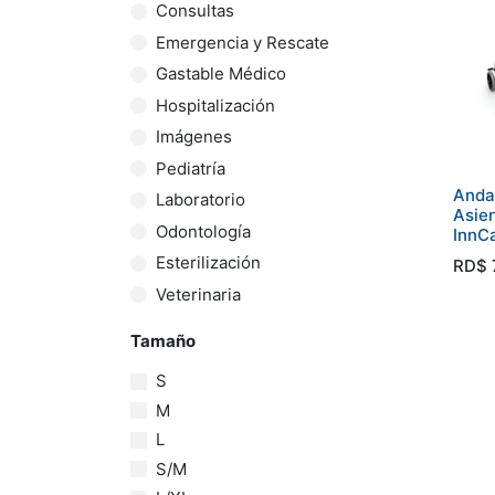
Consultas
Emergencia y Rescate
Gastable Médico
Hospitalización
Imágenes
Pediatría
Anda
Laboratorio
Asie
Odontología
InnC
Esterilización
RD$
Veterinaria
Tamaño
S
M
L
S/M