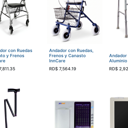
dor con Ruedas
Andador con Ruedas,
nto y Frenos
Frenos y Canasto
Andador 
are
InnCare
Aluminio
7,811.35
RD$
7,564.19
RD$
2,9