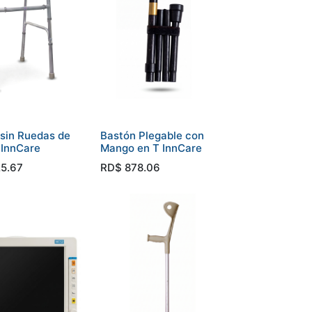
sin Ruedas de
Bastón Plegable con
 InnCare
Mango en T InnCare
25.67
RD$
878.06